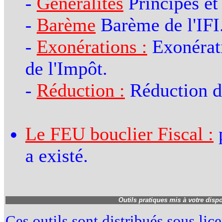
-
Généralités
Principes et
-
Barème
Barème de l'IFI
-
Exonérations :
Exonérati
de l'Impôt.
-
Réduction :
Réduction de
Le FEU bouclier Fiscal :
p
a existé.
Outils pratiques mis à votre disp
Ces outils sont distribués sous li